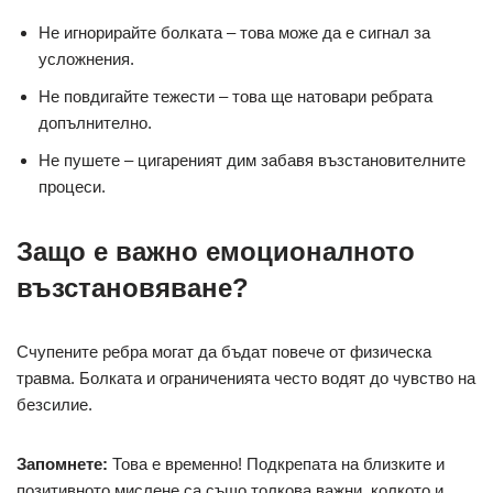
Не игнорирайте болката – това може да е сигнал за
усложнения.
Не повдигайте тежести – това ще натовари ребрата
допълнително.
Не пушете – цигареният дим забавя възстановителните
процеси.
Защо е важно емоционалното
възстановяване?
Счупените ребра могат да бъдат повече от физическа
травма. Болката и ограниченията често водят до чувство на
безсилие.
Запомнете:
Това е временно! Подкрепата на близките и
позитивното мислене са също толкова важни, колкото и