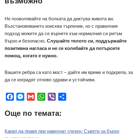
възможно
Не позволявайте на болката да диктува живота ви.
Възстановяването изисква търпение, но с правилния
подход можете да се върнете към нормалния си ритъм
бързо и безопасно.
Слушайте тялото си, поддържайте
позитивна нагласа и не се колебайте да потърсите
помощ, когато е нужно.
Вашите ребра са като мост – дайте им време и подкрепа, за
да се изградят отново здрави и устойчиви.
F
M
G
W
V
S
a
e
m
h
i
h
Още по темата:
c
s
a
a
b
a
e
s
i
t
e
r
b
e
l
s
r
e
Какво да правя при навехнат глезен: Съвети за бързо
o
n
A