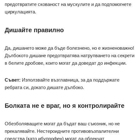
предотвратите скованост на мускулите и да подпомогнете
циркулацията.
Дишайте правилно
Да, дишането може да бъде болезнено, но е жизненоважно!
Дълбокото дишане предотвратява натрупването на секрети
в белите дробове, които могат да доведат до инфекции.
Съвет:
Използвайте възглавница, за да поддържате
ребрата си, докато дишате дълбоко.
Болката не е враг, но я контролирайте
Обезболяващите могат да бъдат ваш съюзник, но не
прекалявайте. Нестероидните противовъзпалителни
средства (като ибупрофен) могат да облекчат