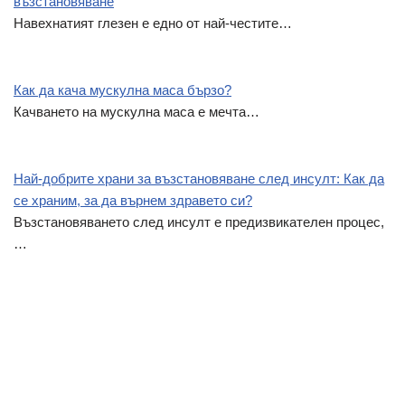
възстановяване
o
g
p
Навехнатият глезен е едно от най-честите…
k
e
p
r
Как да кача мускулна маса бързо?
Качването на мускулна маса е мечта…
Най-добрите храни за възстановяване след инсулт: Как да
се храним, за да върнем здравето си?
Възстановяването след инсулт е предизвикателен процес,
…