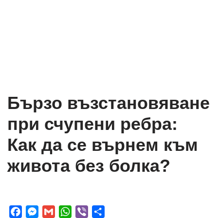
Бързо възстановяване
при счупени ребра:
Как да се върнем към
живота без болка?
F
M
G
W
V
S