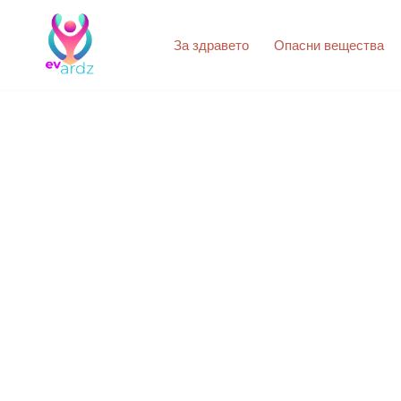
За здравето
Опасни вещества
Продължете
към
съдържанието