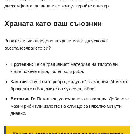
дискомфорта, но винаги се консултирайте с лекар.
Храната като ваш съюзник
Знаете ли, че определени храни могат да ускорят
възстановяването ви?
Протеини:
Те са градивният материал на тялото ви.
Яжте повече яйца, пилешко и риба.
Калций:
Счупените ребра „жадуват“ за калций. Млякото,
броколите и бадемите са чудесен избор.
Витамин D:
Помага за усвояването на калция. Добавете
мазни риби или излезте на слънце за няколко минути
дневно.