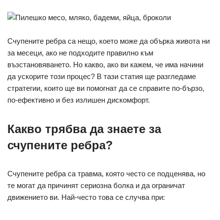
a
e
m
h
i
h
c
s
a
a
b
a
e
s
i
t
e
r
Счупените ребра са нещо, което може да обърка живота ни
b
e
l
s
r
e
за месеци, ако не подходите правилно към
o
n
A
възстановяването. Но какво, ако ви кажем, че има начини
o
g
p
да ускорите този процес? В тази статия ще разгледаме
k
e
p
стратегии, които ще ви помогнат да се справите по-бързо,
r
по-ефективно и без излишен дискомфорт.
Какво трябва да знаете за
счупените ребра?
Счупените ребра са травма, която често се подценява, но
те могат да причинят сериозна болка и да ограничат
движението ви. Най-често това се случва при: