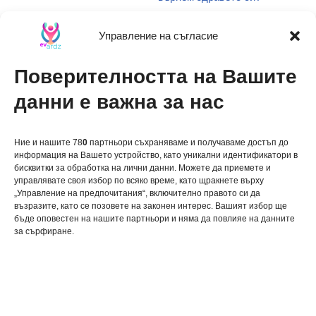
Какво представляват транс
Управление на съгласие
мазнините и защо са опасни
за здравето?
Поверителността на Вашите
Наситените мазнини: Какво
трябва да знаете и защо е
данни е важна за нас
важно за здравето ви?
Ние и нашите 78
0
партньори съхраняваме и получаваме достъп до
информация на Вашето устройство, като уникални идентификатори в
бисквитки за обработка на лични данни. Можете да приемете и
управлявате своя избор по всяко време, като щракнете върху
„Управление на предпочитания“, включително правото си да
възразите, като се позовете на законен интерес. Вашият избор ще
关于我们
бъде оповестен на нашите партньори и няма да повлияе на данните
за сърфиране.
联系我们
Политика за бисквитки