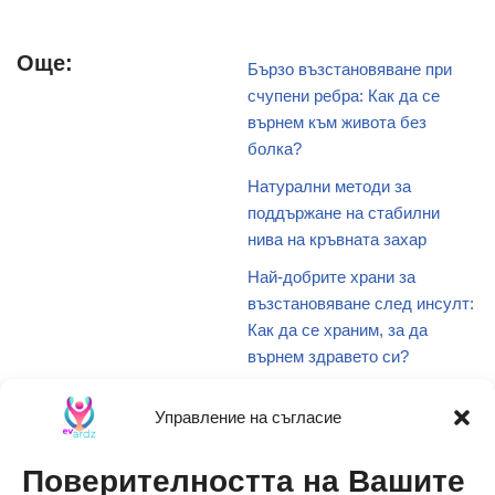
Още:
Бързо възстановяване при
счупени ребра: Как да се
върнем към живота без
болка?
Натурални методи за
поддържане на стабилни
нива на кръвната захар
Най-добрите храни за
възстановяване след инсулт:
Как да се храним, за да
върнем здравето си?
Какво представляват транс
Управление на съгласие
мазнините и защо са опасни
за здравето?
Поверителността на Вашите
Наситените мазнини: Какво