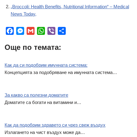
„Broccoli: Health Benefits, Nutritional Information“ – Medical
News Today,
F
M
G
W
V
S
a
e
m
h
i
h
Още по темата:
c
s
a
a
b
a
e
s
i
t
e
r
b
e
l
s
r
e
Как да си подобрим имунната система:
o
n
A
Концепцията за подобряване на имунната система…
o
g
p
k
e
p
r
За какво са полезни доматите
Доматите са богати на витамини и…
Как да подобрим здравето си чрез свеж въздух
Излагането на чист въздух може да…