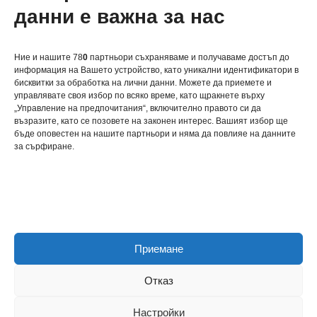
трябва да знаете и защо е
данни е важна за нас
важно за здравето ви?
Ние и нашите 78
0
партньори съхраняваме и получаваме достъп до
информация на Вашето устройство, като уникални идентификатори в
бисквитки за обработка на лични данни. Можете да приемете и
управлявате своя избор по всяко време, като щракнете върху
„Управление на предпочитания“, включително правото си да
възразите, като се позовете на законен интерес. Вашият избор ще
关于我们
бъде оповестен на нашите партньори и няма да повлияе на данните
за сърфиране.
联系我们
Политика за бисквитки
Приемане
Политика за поверителност
Отказ
Настройки