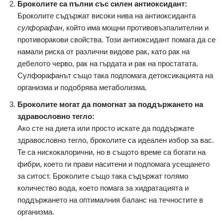
Броколите са пълни със силен антиоксидант:
Броколите съдържат високи нива на антиоксиданта
сулфорафан
, който има мощни противовъзпалителни и
противоракови свойства. Този антиоксидант помага да се
намали риска от различни видове рак, като рак на
дебелото черво, рак на гърдата и рак на простатата.
Сулфорафанът също така подпомага детоксикацията на
организма и подобрява метаболизма.
Броколите могат да помогнат за поддържането на
здравословно тегло:
Ако сте на диета или просто искате да поддържате
здравословно тегло, броколите са идеален избор за вас.
Те са нискокалорични, но в същото време са богати на
фибри, което ги прави наситени и подпомага усещането
за ситост. Броколите също така съдържат голямо
количество вода, което помага за хидратацията и
поддържането на оптималния баланс на течностите в
организма.