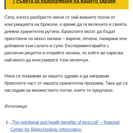
7 съвета за подобряване на вашето здраве
Сега, когато разбрахте някои от най-важните ползи от
консумацията на броколи, е време да ги включите в своята
дневна хранителна рутина. Броколите могат да бъдат
приготвени по много начини – варени, печени, панирани или
добавени към салати и супи. Експериментирайте с
различни рецепти и открийте начина, по който ви харесва
най-много да консумирате този зеленчук.
Нека се погрижим за нашето здраве и да направим
броколите част от нашата хранителна програма. Така ще се
насладим на множеството ползи, които те предлагат.
Източници:
„The nutritional and health benefits of broccoli“ – National
Center for Biotechnology Information,