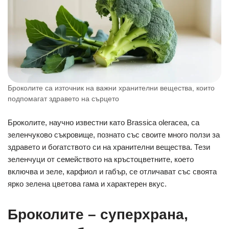
Броколите са източник на важни хранителни вещества, които
подпомагат здравето на сърцето
Броколите, научно известни като Brassica oleracea, са
зеленчуково съкровище, познато със своите много ползи за
здравето и богатството си на хранителни вещества. Тези
зеленчуци от семейството на кръстоцветните, което
включва и зеле, карфиол и габър, се отличават със своята
ярко зелена цветова гама и характерен вкус.
Броколите – суперхрана,