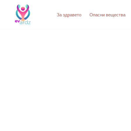
За здравето
Опасни вещества
Продължете
към
съдържанието