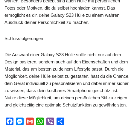
wählen. Besonders beliebt sind auch Hülle mit persönlichen
Fotos oder Motiven, die du selbst hochladen kannst. Das
ermöglicht es dir, deine Galaxy S23 Hülle zu einem wahren
Ausdruck deiner Persönlichkeit zu machen.
Schlussfolgerungen
Die Auswahl einer Galaxy S23 Hülle sollte nicht nur auf dem
Design basieren, sondern auch auf den Eigenschaften und dem
Material, das am besten zu deinem Lifestyle passt. Durch die
Möglichkeit, deine Hülle selbst zu gestalten, hast du die Chance,
dein Gerät individuell zu personalisieren und dabei immer sicher
zu wissen, dass dein kostbares Smartphone geschützt ist.
Nutze diese Möglichkeit, um deinen persönlichen Stil zu zeigen
und gleichzeitig eine optimale Schutzfunktion zu gewährleisten.
F
M
G
W
V
S
a
e
m
h
i
h