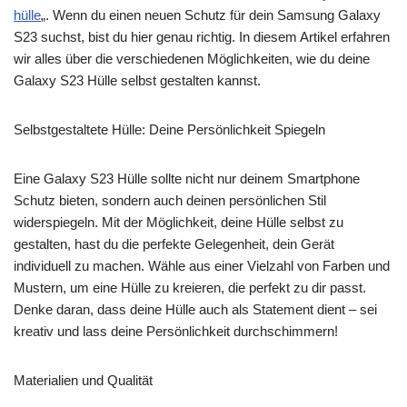
hülle
„. Wenn du einen neuen Schutz für dein Samsung Galaxy
e
s
i
t
e
r
S23 suchst, bist du hier genau richtig. In diesem Artikel erfahren
b
e
l
s
r
e
wir alles über die verschiedenen Möglichkeiten, wie du deine
o
n
A
Galaxy S23 Hülle selbst gestalten kannst.
o
g
p
k
e
p
Selbstgestaltete Hülle: Deine Persönlichkeit Spiegeln
r
Eine Galaxy S23 Hülle sollte nicht nur deinem Smartphone
Schutz bieten, sondern auch deinen persönlichen Stil
widerspiegeln. Mit der Möglichkeit, deine Hülle selbst zu
gestalten, hast du die perfekte Gelegenheit, dein Gerät
individuell zu machen. Wähle aus einer Vielzahl von Farben und
Mustern, um eine Hülle zu kreieren, die perfekt zu dir passt.
Denke daran, dass deine Hülle auch als Statement dient – sei
kreativ und lass deine Persönlichkeit durchschimmern!
Materialien und Qualität