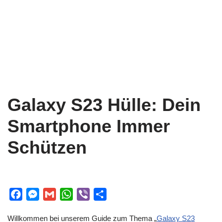
Galaxy S23 Hülle: Dein
Smartphone Immer
Schützen
F
M
G
W
V
S
a
e
m
h
i
h
Willkommen bei unserem Guide zum Thema „
Galaxy S23
c
s
a
a
b
a