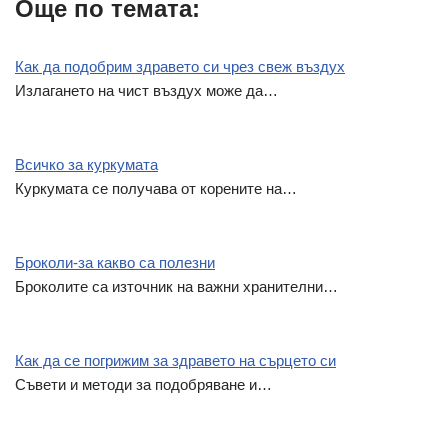
Още по темата:
c
s
a
a
b
a
e
s
i
t
e
r
b
e
l
s
r
e
Как да подобрим здравето си чрез свеж въздух
o
n
A
Излагането на чист въздух може да…
o
g
p
k
e
p
r
Всичко за куркумата
Куркумата се получава от корените на…
Броколи-за какво са полезни
Броколите са източник на важни хранителни…
Как да се погрижим за здравето на сърцето си
Съвети и методи за подобряване и…