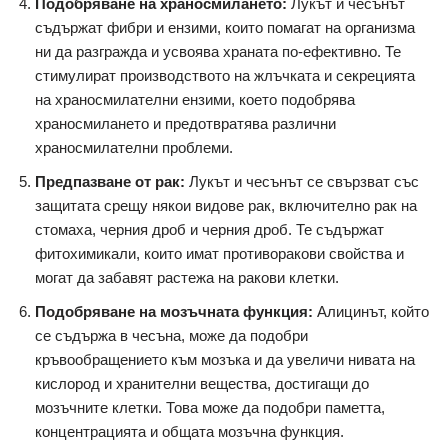
Подобряване на храносмилането:
Лукът и чесънът
съдържат фибри и ензими, които помагат на организма
ни да разгражда и усвоява храната по-ефективно. Те
стимулират производството на жлъчката и секрецията
на храносмилателни ензими, което подобрява
храносмилането и предотвратява различни
храносмилателни проблеми.
Предпазване от рак:
Лукът и чесънът се свързват със
защитата срещу някои видове рак, включително рак на
стомаха, черния дроб и черния дроб. Те съдържат
фитохимикали, които имат противоракови свойства и
могат да забавят растежа на ракови клетки.
Подобряване на мозъчната функция:
Алицинът, който
се съдържа в чесъна, може да подобри
кръвообращението към мозъка и да увеличи нивата на
кислород и хранителни вещества, достигащи до
мозъчните клетки. Това може да подобри паметта,
концентрацията и общата мозъчна функция.