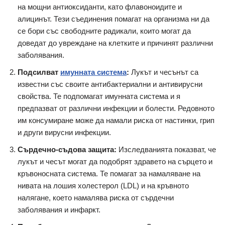
на мощни антиоксиданти, като флавоноидите и
алицинът. Тези съединения помагат на организма ни да
се бори със свободните радикали, които могат да
доведат до увреждане на клетките и причинят различни
заболявания.
Подсилват
имунната система
:
Лукът и чесънът са
известни със своите антибактериални и антивирусни
свойства. Те подпомагат имунната система и я
предпазват от различни инфекции и болести. Редовното
им консумиране може да намали риска от настинки, грип
и други вирусни инфекции.
Сърдечно-съдова защита:
Изследванията показват, че
лукът и чесът могат да подобрят здравето на сърцето и
кръвоносната система. Те помагат за намаляване на
нивата на лошия холестерол (LDL) и на кръвното
налягане, което намалява риска от сърдечни
заболявания и инфаркт.