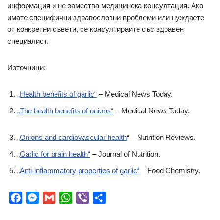
информация и не замества медицинска консултация. Ако
имате специфични здравословни проблеми или нуждаете
от конкретни съвети, се консултирайте със здравен
специалист.
Източници:
„Health benefits of garlic“
– Medical News Today.
„The health benefits of onions“
– Medical News Today.
„
Onions and cardiovascular health
“ – Nutrition Reviews.
„
Garlic for brain health“
– Journal of Nutrition.
„
Anti-inflammatory properties of garlic“
– Food Chemistry.
F
M
G
W
V
S
a
e
m
h
i
h