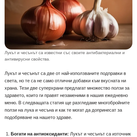
Лукът и чесънът са известни със своите антибактериални и
антивирусни свойства.
Лукът и чесънът са две от най-използваните подправки в
света, но те са не само отлични добавки към вкусната ни
храна. Тези две суперхрани предлагат множество ползи за
здравето, които ги правят незаменими в нашия ежедневно
меню. В следващата статия ще разгледаме многобройните
ползи на лука и чесъна и как те могат да допринесат за
подобряване на нашето здраве.
Богати на антиоксиданти:
Лукът и чесънът са източник