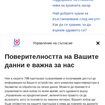
нива на кръвната захар
Най-добрите храни за
възстановяване след инсулт:
Как да се храним, за да
върнем здравето си?
Какво представляват транс
Управление на съгласие
мазнините и защо са опасни
за здравето?
Поверителността на Вашите
Наситените мазнини: Какво
трябва да знаете и защо е
данни е важна за нас
важно за здравето ви?
Ние и нашите 78
0
партньори съхраняваме и получаваме достъп до
информация на Вашето устройство, като уникални идентификатори в
бисквитки за обработка на лични данни. Можете да приемете и
управлявате своя избор по всяко време, като щракнете върху
„Управление на предпочитания“, включително правото си да
възразите, като се позовете на законен интерес. Вашият избор ще
关于我们
бъде оповестен на нашите партньори и няма да повлияе на данните