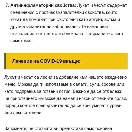
Антиинфламаторни свойства:
Лукът и чесът съдържат
съединения с противовъзпалителни свойства, които
могат да помогнат при състояния като артрит, астма и
други възпалителни заболявания. Те намаляват
възпалението в тялото и облекчават свързаните с него
симптоми.
Лечение на COVID-19 вкъщи:
Лукът и чесът са лесни за добавяне към нашето ежедневно
меню. Можем да ги използваме в салати, супи, сосове или
като подправка за готвени ястия. Важно е да се отбележи,
че приготвянето им може да намали някои от техните ползи,
поради което е препоръчително да се консумират сурови
или леко сготвени.
Запомнете, че статията ви предоставя само основна