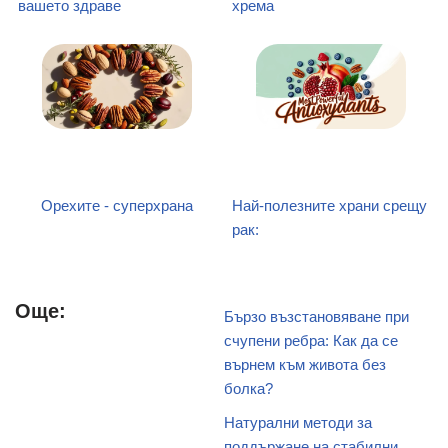
вашето здраве
хремa
Орехите - суперхрана
Най-полезните храни срещу
рак:
Още:
Бързо възстановяване при
счупени ребра: Как да се
върнем към живота без
болка?
Натурални методи за
поддържане на стабилни