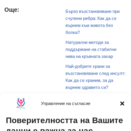
Още:
Бързо възстановяване при
счупени ребра: Как да се
върнем към живота без
болка?
Натурални методи за
поддържане на стабилни
нива на кръвната захар
Най-добрите храни за
възстановяване след инсулт:
Как да се храним, за да
върнем здравето си?
Какво представляват транс
Управление на съгласие
мазнините и защо са опасни
за здравето?
Поверителността на Вашите
Наситените мазнини: Какво
трябва да знаете и защо е
данни е важна за нас