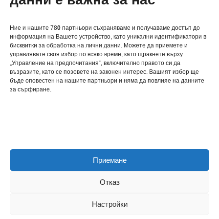
важно за здравето ви?
Ние и нашите 78
0
партньори съхраняваме и получаваме достъп до
информация на Вашето устройство, като уникални идентификатори в
бисквитки за обработка на лични данни. Можете да приемете и
управлявате своя избор по всяко време, като щракнете върху
„Управление на предпочитания“, включително правото си да
възразите, като се позовете на законен интерес. Вашият избор ще
关于我们
бъде оповестен на нашите партньори и няма да повлияе на данните
за сърфиране.
联系我们
Политика за бисквитки
Приемане
Политика за поверителност
Отказ
Настройки
Neve
| Задвижван от
WordPress