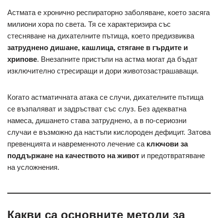
Астмата е хронично респираторно заболяване, което засяга
милиони хора по света. Тя се характеризира със
стесняване на дихателните пътища, което предизвиква
затруднено дишане, кашлица, стягане в гърдите и
хрипове
. Внезапните пристъпи на астма могат да бъдат
изключително стресиращи и дори животозастрашаващи.
Когато астматичната атака се случи, дихателните пътища
се възпаляват и задръстват със слуз. Без адекватна
намеса, дишането става затруднено, а в по-сериозни
случаи е възможно да настъпи кислороден дефицит. Затова
превенцията и навременното лечение са
ключови за
поддържане на качеството на живот
и предотвратяване
на усложнения.
Какви са основните методи за