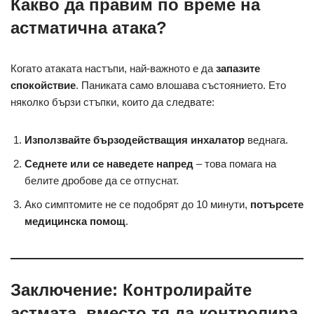
Какво да правим по време на
астматична атака?
Когато атаката настъпи, най-важното е да
запазите
спокойствие
. Паниката само влошава състоянието. Ето
няколко бързи стъпки, които да следвате:
Използвайте бързодействащия инхалатор
веднага.
Седнете или се наведете напред
– това помага на
белите дробове да се отпуснат.
Ако симптомите не се подобрят до 10 минути,
потърсете
медицинска помощ
.
Заключение: Контролирайте
астмата, вместо тя да контролира