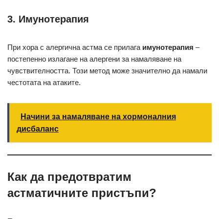
3. Имунотерапия
При хора с алергична астма се прилага
имунотерапия
–
постепенно излагане на алергени за намаляване на
чувствителността. Този метод може значително да намали
честотата на атаките.
Начини за намаляване на хормоналния
дисбаланс
Как да предотвратим
астматичните пристъпи?