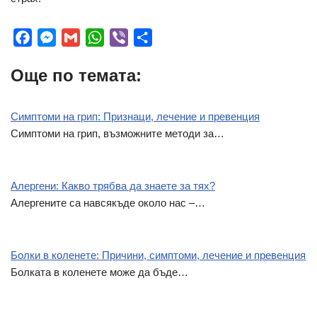
F
M
G
W
V
S
a
e
m
h
i
h
Още по темата:
c
s
a
a
b
a
e
s
i
t
e
r
b
e
l
s
r
e
Симптоми на грип: Признаци, лечение и превенция
o
n
A
Симптоми на грип, възможните методи за…
o
g
p
k
e
p
r
Алергени: Какво трябва да знаете за тях?
Алергените са навсякъде около нас –…
Болки в коленете: Причини, симптоми, лечение и превенция
Болката в коленете може да бъде…