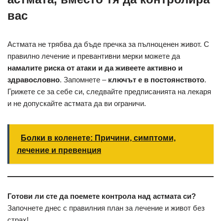
вас
Астмата не трябва да бъде пречка за пълноценен живот. С
правилно лечение и превантивни мерки можете да
намалите риска от атаки и да живеете активно и
здравословно
. Запомнете –
ключът е в постоянството
.
Грижете се за себе си, следвайте предписанията на лекаря
и не допускайте астмата да ви ограничи.
Болки в коленете: Причини, симптоми,
лечение и превенция
Готови ли сте да поемете контрола над астмата си?
Започнете днес с правилния план за лечение и живот без
страх!