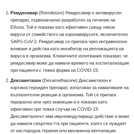
Ремдесивир
(Remdesivir) Ремдесивир е антивирусен
препарат, първоначално разработен за лечение на
Ебола. Той е показан като ефективен срещу някои
вируси от семейството на коронавирусите, включително
SARS-CoV-2. Ремдесивир се прилага чрез интравенозно
вливане и действа като инхибитор на репликацията на
вируса в организма. Клиничните изпитвания показват, че
ремдесивир може да намали времето на хоспитализация
при пациенти с тежка форма на COVID-19.
Дексаметазон
(Dexamethasone) Дексаметазон е
кортикостероиден препарат, използван за намаляване на
възпалителни реакции в организма. Той се прилага
перорално или чрез инжекции и е показан като
ефективен при тежки случаи на COVID-19.
Дексаметазонът има имуномодулиращо действие и може
да намали смъртността при пациенти, които се нуждаят
от кислородна терапия или механична вентилация.