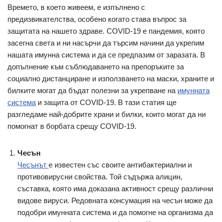
Времето, в което живеем, е изпълнено с
предизвикателства, особено когато става въпрос за
защитата на нашето здраве. COVID-19 е пандемия, която
засегна света и ни насърчи да търсим начини да укрепим
нашата имунна система и да се предпазим от заразата. В
допълнение към съблюдаването на препоръките за
социално дистанциране и използването на маски, храните и
билките могат да бъдат полезни за укрепване на
имунната
система
и защита от COVID-19. В тази статия ще
разгледаме най-добрите храни и билки, които могат да ни
помогнат в борбата срещу COVID-19.
Чесън
Чесънът
е известен със своите антибактериални и
противовирусни свойства. Той съдържа алицин,
съставка, която има доказана активност срещу различни
видове вируси. Редовната консумация на чесън може да
подобри имунната система и да помогне на организма да