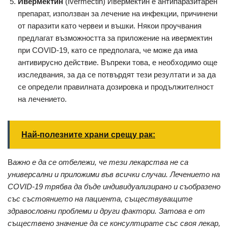
Ивермектин
(Ivermectin) Ивермектин е антипаразитарен
препарат, използван за лечение на инфекции, причинени
от паразити като червеи и въшки. Някои проучвания
предлагат възможността за приложение на ивермектин
при COVID-19, като се предполага, че може да има
антивирусно действие. Въпреки това, е необходимо още
изследвания, за да се потвърдят тези резултати и за да
се определи правилната дозировка и продължителност
на лечението.
Най-полезните храни срещу рак:
В
ажно е да се отбележи, че тези лекарства не са
универсални и приложими във всички случаи. Лечението на
COVID-19 трябва да бъде индивидуализирано и съобразено
със състоянието на пациента, съществуващите
здравословни проблеми и други фактори. Затова е от
съществено значение да се консултирате със своя лекар,