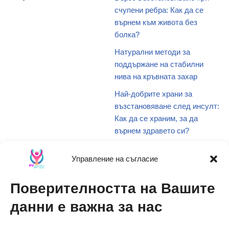
счупени ребра: Как да се
върнем към живота без
болка?
Натурални методи за
поддържане на стабилни
нива на кръвната захар
Най-добрите храни за
възстановяване след инсулт:
Как да се храним, за да
върнем здравето си?
Какво представляват транс
Управление на съгласие
мазнините и защо са опасни
за здравето?
Поверителността на Вашите
Наситените мазнини: Какво
трябва да знаете и защо е
данни е важна за нас
важно за здравето ви?