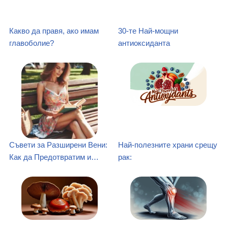
Какво да правя, ако имам
30-те Най-мощни
главоболие?
антиоксиданта
Съвети за Разширени Вени:
Най-полезните храни срещу
Как да Предотвратим и…
рак: