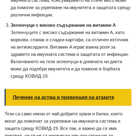
имунната система. Консумирането на птиче месо може
да помогне за укрепване на имунитета и защитата срещу
различни инфекции.
Зеленчуци с високо съдържание на витамин A
Зеленчуците с високо съдържание на витамин A, като
моркови, спанак и сладки картофи, са отличен източник
на антиоксиданти. Витамин A играе важна роля за
здравето на имунната система и защитата от инфекции.
Включването на тези зеленчуци в дневната ни диета
може да подобри имунитета и да помогне в борбата
срещу КОВИД-19.
Лечение на астма и превенция на атаките
Тези са само някои от най-добрите храни и билки, които
могат да помогнат за укрепване на имунната система и
защита срещу КОВИД-19. Все пак, е важно да се има
предвид, че те не са магически лек или гаранция за