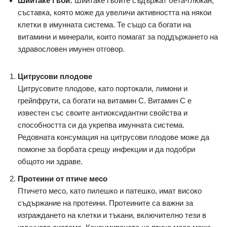
Шийтаке гъби:
Шийтаке гъбите съдържат бета-глюкан,
съставка, която може да увеличи активността на някои
клетки в имунната система. Те също са богати на
витамини и минерали, които помагат за поддържането на
здравословен имунен отговор.
Цитрусови плодове
Цитрусовите плодове, като портокали, лимони и
грейпфрути, са богати на витамин C. Витамин C е
известен със своите антиоксидантни свойства и
способността си да укрепва имунната система.
Редовната консумация на цитрусови плодове може да
помогне за борбата срещу инфекции и да подобри
общото ни здраве.
Протеини от птиче месо
Птичето месо, като пилешко и патешко, имат високо
съдържание на протеини. Протеините са важни за
изграждането на клетки и тъкани, включително тези в