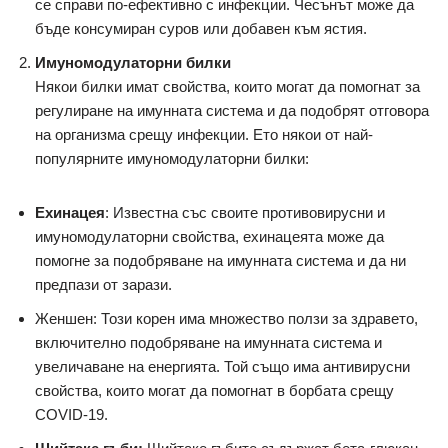
се справи по-ефективно с инфекции. Чесънът може да
бъде консумиран суров или добавен към ястия.
Имуномодулаторни билки
Някои билки имат свойства, които могат да помогнат за
регулиране на имунната система и да подобрят отговора
на организма срещу инфекции. Ето някои от най-
популярните имуномодулаторни билки:
Ехинацея
: Известна със своите противовирусни и
имуномодулаторни свойства, ехинацеята може да
помогне за подобряване на имунната система и да ни
предпази от зарази.
Женшен: Този корен има множество ползи за здравето,
включително подобряване на имунната система и
увеличаване на енергията. Той също има антивирусни
свойства, които могат да помогнат в борбата срещу
COVID-19.