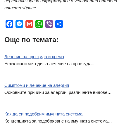
персонализирана информация и ръководство относно
вашето здраве.
F
M
G
W
V
S
a
e
m
h
i
h
Още по темата:
c
s
a
a
b
a
e
s
i
t
e
r
b
e
l
s
r
e
Лечение на простуда и хремa
o
n
A
Ефективни методи за лечение на простуда…
o
g
p
k
e
p
r
Симптоми и лечение на алергия
Основните причини за алергии, различните видове…
Как да си подобрим имунната система:
Концепцията за подобряване на имунната система…