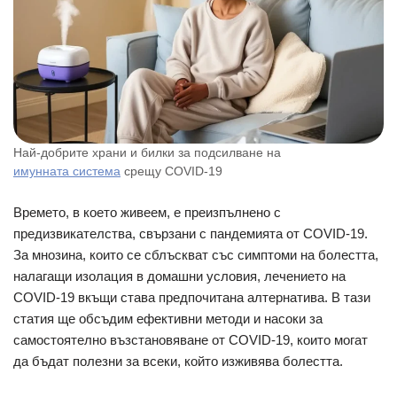
Най-добрите храни и билки за подсилване на
имунната система
срещу COVID-19
Времето, в което живеем, е преизпълнено с
предизвикателства, свързани с пандемията от COVID-19.
За мнозина, които се сблъскват със симптоми на болестта,
налагащи изолация в домашни условия, лечението на
COVID-19 вкъщи става предпочитана алтернатива. В тази
статия ще обсъдим ефективни методи и насоки за
самостоятелно възстановяване от COVID-19, които могат
да бъдат полезни за всеки, който изживява болестта.