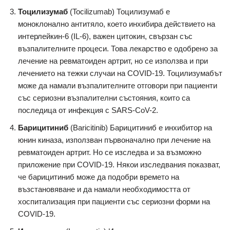
Тоцилизумаб
(Tocilizumab) Тоцилизумаб е
моноклонално антитяло, което инхибира действието на
интерлейкин-6 (IL-6), важен цитокин, свързан със
възпалителните процеси. Това лекарство е одобрено за
лечение на ревматоиден артрит, но се използва и при
лечението на тежки случаи на COVID-19. Тоцилизумабът
може да намали възпалителните отговори при пациенти
със сериозни възпалителни състояния, които са
последица от инфекция с SARS-CoV-2.
Барицитиниб
(Baricitinib) Барицитиниб е инхибитор на
юнин киназа, използван първоначално при лечение на
ревматоиден артрит. Но се изследва и за възможно
приложение при COVID-19. Някои изследвания показват,
че барицитиниб може да подобри времето на
възстановяване и да намали необходимостта от
хоспитализация при пациенти със сериозни форми на
COVID-19.