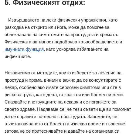
5. Физическият отдих:
Извършването на леки физически упражнения, като
разходка на открито или йога, може да помогне за
облекчаване на симптомите на простудата и хремата.
Физическата активност подобрява кръвообращението и
имунната функция
, като ускорява избягването на
инфекциите.
Независимо от методите, които изберете за лечение на
простуда и хрема, винаги е важно да се консултирате с
лекар, особено ако имате сериозни симптоми или сте в
рискова група, като деца, възрастни или бременни жени.
Спазвайте инструкциите на лекаря и се погрижете за
своето здраве. Надяваме се, че тези съвети ще ви помогнат
да се справите по-лесно с простудата. Запомнете, че
възстановяването от болестта изисква време и търпение,
затова не се притеснявайте и давайте на организма си