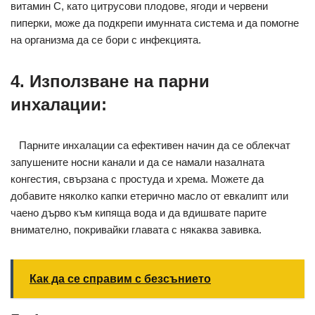
витамин C, като цитрусови плодове, ягоди и червени
пиперки, може да подкрепи имунната система и да помогне
на организма да се бори с инфекцията.
4. Използване на парни
инхалации:
Парните инхалации са ефективен начин да се облекчат
запушените носни канали и да се намали назалната
конгестия, свързана с простуда и хрема. Можете да
добавите няколко капки етерично масло от евкалипт или
чаено дърво към кипяща вода и да вдишвате парите
внимателно, покривайки главата с някаква завивка.
Как да се справим с безсънието