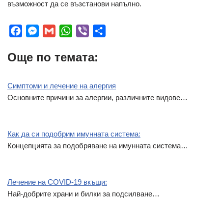
възможност да се възстанови напълно.
F
M
G
W
V
S
a
e
m
h
i
h
Още по темата:
c
s
a
a
b
a
e
s
i
t
e
r
b
e
l
s
r
e
Симптоми и лечение на алергия
o
n
A
Основните причини за алергии, различните видове…
o
g
p
k
e
p
r
Как да си подобрим имунната система:
Концепцията за подобряване на имунната система…
Лечение на COVID-19 вкъщи:
Най-добрите храни и билки за подсилване…