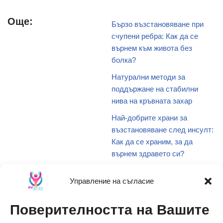
Още:
Бързо възстановяване при
счупени ребра: Как да се
върнем към живота без
болка?
Натурални методи за
поддържане на стабилни
нива на кръвната захар
Най-добрите храни за
възстановяване след инсулт:
Как да се храним, за да
върнем здравето си?
Какво представляват транс
Управление на съгласие
мазнините и защо са опасни
за здравето?
Поверителността на Вашите
Наситените мазнини: Какво