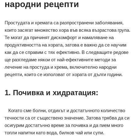
народни рецепти
Простудата и хремата са разпространени заболявания,
които засягат множество хора във всяка възрастова група.
Те могат да причинят дискомфорт и намаляване на
продуктивността на хората, затова е важно да се научим
как да се справим с тях ефективно. В следващите редове
ще разгледаме някои от най-ефективните методи за
лечение на простуда и хрема, включително народни
рецепти, които се използват от хората от дълги години.
1. Почивка и хидратация:
Когато сме болни, отдихът и достатъчното количество
течности са от съществено значение. Затова трябва да си
осигурим достатъчно време за почивка и да пием много
топли напитки като вода, билков чай или супи.