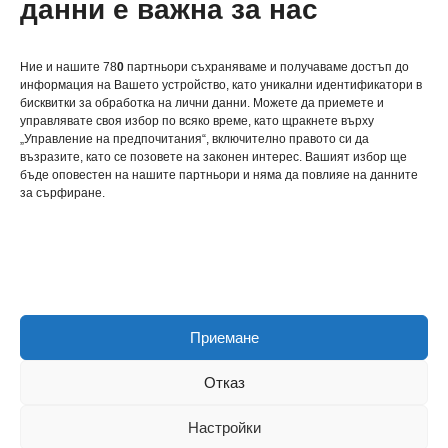
трябва да знаете и защо е
данни е важна за нас
важно за здравето ви?
Ние и нашите 78
0
партньори съхраняваме и получаваме достъп до
информация на Вашето устройство, като уникални идентификатори в
бисквитки за обработка на лични данни. Можете да приемете и
управлявате своя избор по всяко време, като щракнете върху
„Управление на предпочитания“, включително правото си да
възразите, като се позовете на законен интерес. Вашият избор ще
关于我们
бъде оповестен на нашите партньори и няма да повлияе на данните
за сърфиране.
联系我们
Политика за бисквитки
Приемане
Политика за поверителност
Отказ
Настройки
Neve
| Задвижван от
WordPress