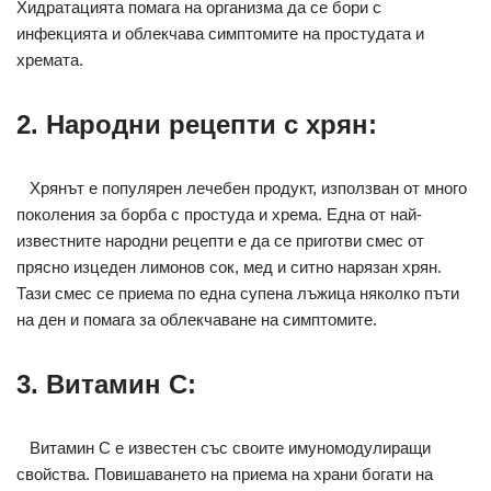
Хидратацията помага на организма да се бори с
инфекцията и облекчава симптомите на простудата и
хремата.
2. Народни рецепти с хрян:
Хрянът е популярен лечебен продукт, използван от много
поколения за борба с простуда и хрема. Една от най-
известните народни рецепти е да се приготви смес от
прясно изцеден лимонов сок, мед и ситно нарязан хрян.
Тази смес се приема по една супена лъжица няколко пъти
на ден и помага за облекчаване на симптомите.
3. Витамин C:
Витамин C е известен със своите имуномодулиращи
свойства. Повишаването на приема на храни богати на