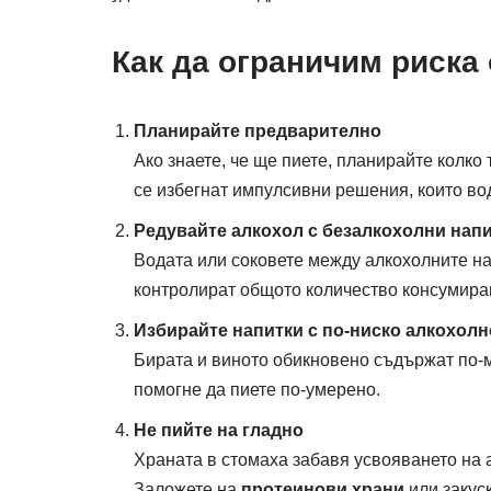
Как да ограничим риска
Планирайте предварително
Ако знаете, че ще пиете, планирайте колко
се избегнат импулсивни решения, които во
Редувайте алкохол с безалкохолни нап
Водата или соковете между алкохолните на
контролират общото количество консумира
Избирайте напитки с по-ниско алкохол
Бирата и виното обикновено съдържат по-м
помогне да пиете по-умерено.
Не пийте на гладно
Храната в стомаха забавя усвояването на 
Заложете на
протеинови храни
или закуск