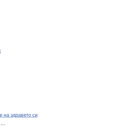
х
е на здравето си
о,…