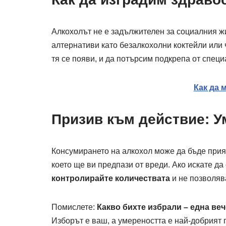
Алкохолът не е задължителен за социалния ж
алтернативи като безалкохолни коктейли или 
тя се появи, и да потърсим подкрепа от специ
Как да 
Призив към действие: У
Консумирането на алкохол може да бъде прия
което ще ви предпази от вреди. Ако искате да
контролирайте количествата
и не позволяв
Помислете:
Какво бихте избрали – една ве
Изборът е ваш, а умереността е най-добрият п