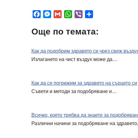
F
M
G
W
V
S
a
e
m
h
i
h
Още по темата:
c
s
a
a
b
a
e
s
i
t
e
r
b
e
l
s
r
e
Как да подобрим здравето си чрез свеж възду
o
n
A
Излагането на чист въздух може да…
o
g
p
k
e
p
r
Как да се погрижим за здравето на сърцето си
Съвети и методи за подобряване и…
Всичко, което трябва да знаете за подобряван
Различни начини за подобряване на здравет