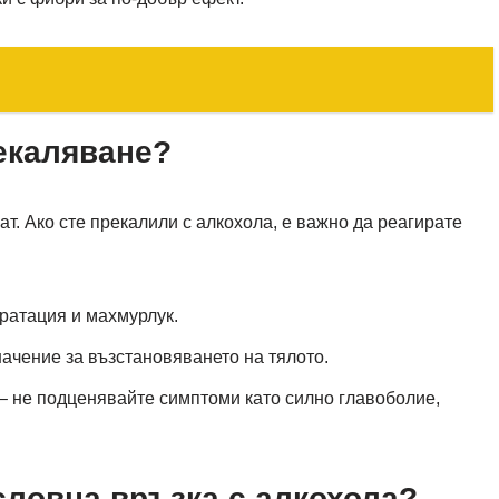
екаляване?
т. Ако сте прекалили с алкохола, е важно да реагирате
дратация и махмурлук.
начение за възстановяването на тялото.
– не подценявайте симптоми като силно главоболие,
словна връзка с алкохола?