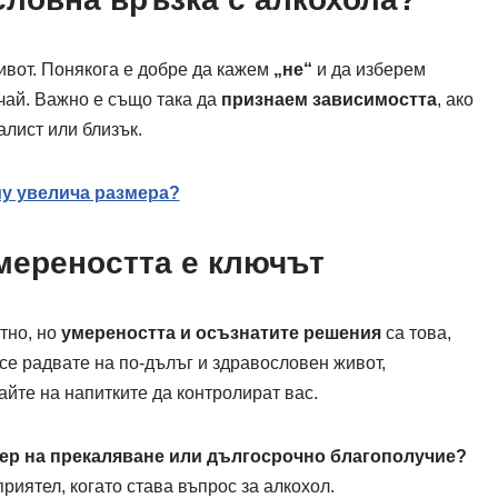
ивот. Понякога е добре да кажем
„не“
и да изберем
чай. Важно е също така да
признаем зависимостта
, ако
алист или близък.
му увелича размера?
мереността е ключът
тно, но
умереността и осъзнатите решения
са това,
 се радвате на по-дълъг и здравословен живот,
айте на напитките да контролират вас.
чер на прекаляване или дългосрочно благополучие?
риятел, когато става въпрос за алкохол.