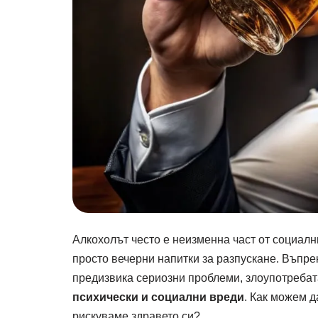
Алкохолът често е неизменна част от социалн
просто вечерни напитки за разпускане. Въпре
предизвика сериозни проблеми, злоупотребат
психически и социални вреди
. Как можем д
рискуваме здравето си?