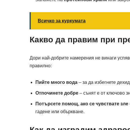
Всичко за куркумата
Какво да правим при пр
Дори най-добрите намерения не винаги успява
правилно:
Пийте много вода
– за да избегнете дехи
Отпочинете добре
– сънят е от ключово з
Потърсете помощ, ако се чувствате зле
гадене или объркване.
Как да изградим здраво