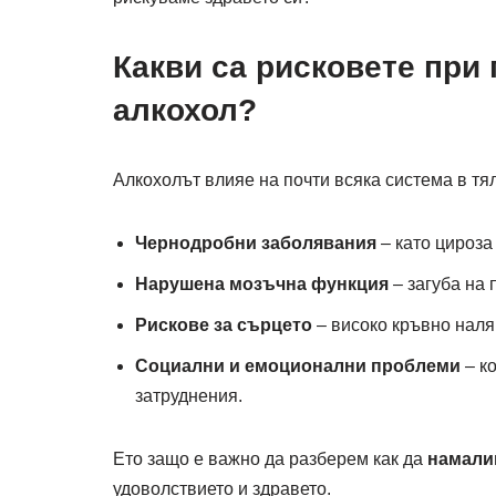
Какви са рисковете при
алкохол?
Алкохолът влияе на почти всяка система в тя
Чернодробни заболявания
– като цироза
Нарушена мозъчна функция
– загуба на 
Рискове за сърцето
– високо кръвно наля
Социални и емоционални проблеми
– к
затруднения.
Ето защо е важно да разберем как да
намали
удоволствието и здравето.