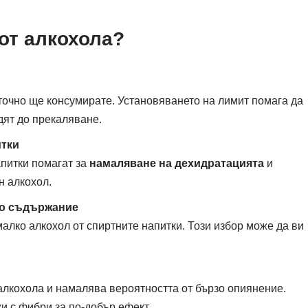
 от алкохола?
 точно ще консумирате. Установяването на лимит помага да
дят до прекаляване.
итки
питки помагат за
намаляване на дехидратацията
и
н алкохол.
но съдържание
алко алкохол от спиртните напитки. Този избор може да ви
алкохола и намалява вероятността от бързо опиянение.
и с фибри за по-добър ефект.