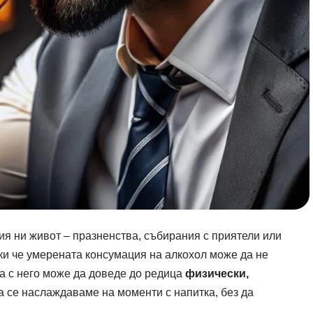
ия ни живот – празненства, събирания с приятели или
ки че умерената консумация на алкохол може да не
а с него може да доведе до редица
физически,
а се наслаждаваме на моменти с напитка, без да